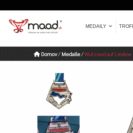
MEDAILY
TROF
Domov
/
Medaile
/
Wutzseelauf Lindow