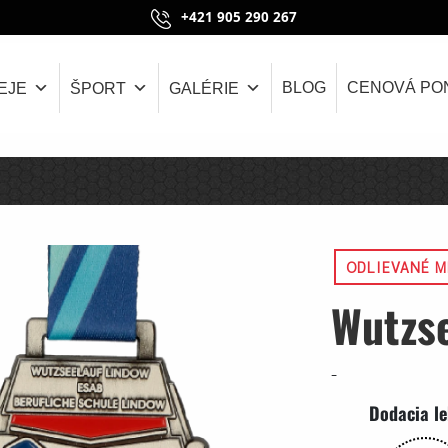
+421 905 290 267
BLOG
CENOVÁ PO
EJE
ŠPORT
GALÉRIE
ODLIEVANÉ M
Wutzse
-
Dodacia l