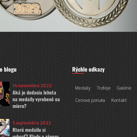
o blogu
Rýchle odkazy
14 novembra 2022
Medaily
Trofeje
Galérie
Aká je dodacia lehota
na medaily vyrobené na
Cenová ponuka
Kontakt
mieru?
5 septembra 2022
Ktorú medailu si
vybrať? Klady a zápory