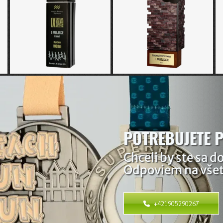
POTREBUJETE 
Chceli by ste sa d
Odpoviem na všet
+421905290267