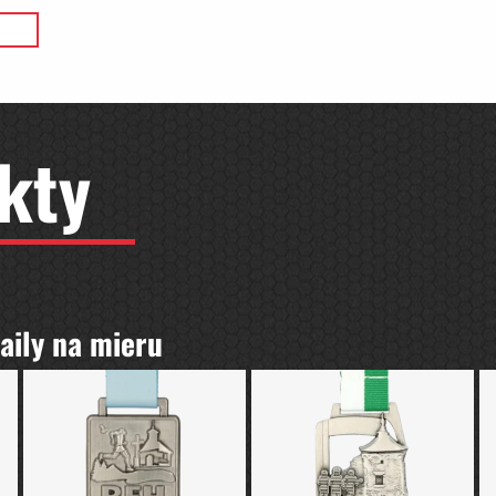
Ň
kty
aily na mieru