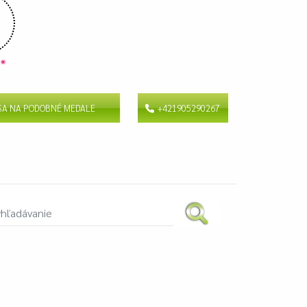
v
*
 SA NA PODOBNÉ MEDALE
+421905290267