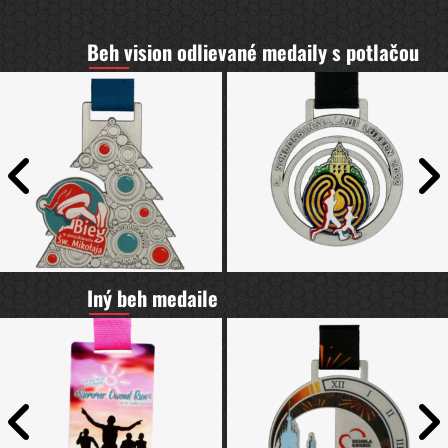
Beh vision odlievané medaily s potlačou
Iný beh medaile