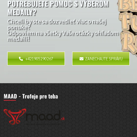
POTREBUJETE POMOC S VÝBEROM
MEDAILY?
Chceli by ste sa dozvedieť viac o našej
ponuke?
Odpoviem na všetky Vaše otázky ohľadom
medailí!
+421905290267
ZANECHAJTE SPRÁVU
MAAD - Trofeje pre teba