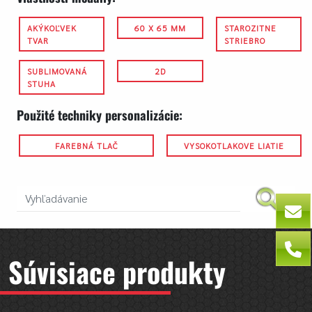
AKÝKOĽVEK
60 X 65 MM
STAROZITNE
TVAR
STRIEBRO
SUBLIMOVANÁ
2D
STUHA
Použité techniky personalizácie:
FAREBNÁ TLAČ
VYSOKOTLAKOVE LIATIE
Súvisiace produkty