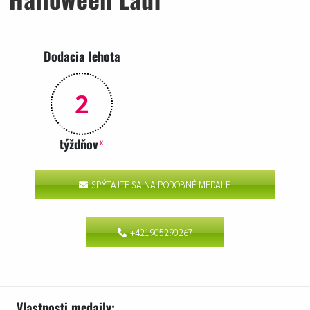
-
Dodacia lehota
2
týždňov
*
SPÝTAJTE SA NA PODOBNÉ MEDALE
+421905290267
Vlastnosti medaily: