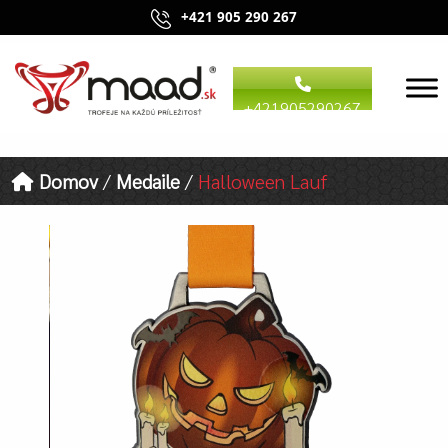
+421 905 290 267
+421905290267
Domov
/
Medaile
/
Halloween Lauf