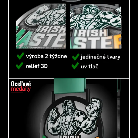
Oceľové
medaily