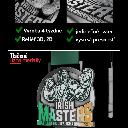
Tlačené
liate medaily