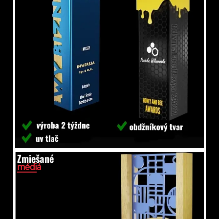
Zmiešané
médiá