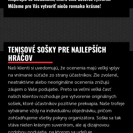
Môžeme pre Vás vytvoriť niečo rovnako krásne!
Tenis
TENISOVÉ SOŠKY PRE NAJLEPŠÍCH
HRÁČOV
Naši klienti si uvedomujú, že ocenenia majú veľký vplyv
na vnímanie súťaže zo strany účastníkov. Zle zvolené,
neatraktívne alebo neoriginálne ocenenia znižujú
záujem o Vaše podujatie. Preto sa veľmi veľká časť
našich klientov rozhoduje pre vytvorenie originálnych
sošiek, ktoré účastníkov pozitívne prekvapia. Naše trofeje
vytvárame vždy na individuálnu objednávku, pričom
zohľadňujeme všetky pokyny organizátora. Soška sa tak
stáva nielen krásnym suvenírom, ale aj dizajnovou
ozdobou podujatia, na ktorom sa udeľuje.