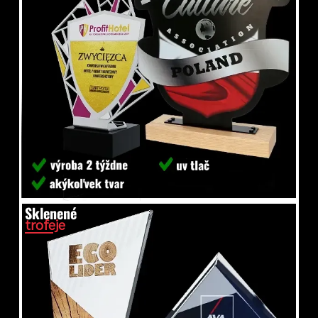
Sklenené
trofeje