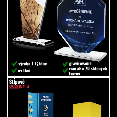
Stĺpové
ocenenia