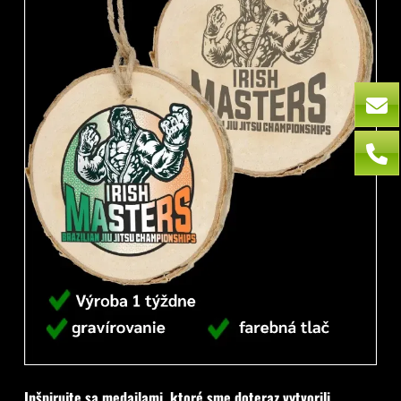
Inšpirujte sa medailami, ktoré sme doteraz vytvorili.