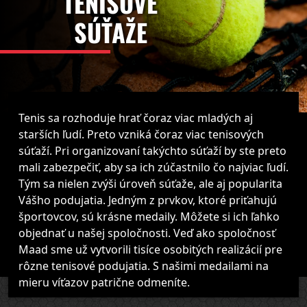
TENISOVÉ
SÚŤAŽE
Tenis sa rozhoduje hrať čoraz viac mladých aj
starších ľudí. Preto vzniká čoraz viac tenisových
súťaží. Pri organizovaní takýchto súťaží by ste preto
mali zabezpečiť, aby sa ich zúčastnilo čo najviac ľudí.
Tým sa nielen zvýši úroveň súťaže, ale aj popularita
Vášho podujatia. Jedným z prvkov, ktoré priťahujú
športovcov, sú krásne medaily. Môžete si ich ľahko
objednať u našej spoločnosti. Veď ako spoločnosť
Maad sme už vytvorili tisíce osobitých realizácií pre
rôzne tenisové podujatia. S našimi medailami na
mieru víťazov patrične odmeníte.