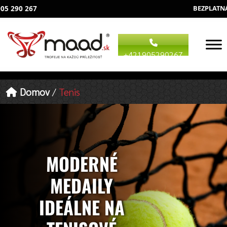
BEZPLATNÁ NABÍDKA
+421905290267
Domov
/
Tenis
MODERNÉ
MEDAILY
IDEÁLNE NA