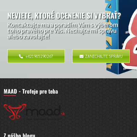
NEVIETE, KTORÉ OCENENIE SI VYBRAŤ?
Kontaktujte ma a poradím Vám s výberom
toho pravého pre Vás. Nechajte mi správu
alebo zavolajte!
+421905290267
ZANECHAJTE SPRÁVU
MAAD - Trofeje pre teba
Z nášho blogu