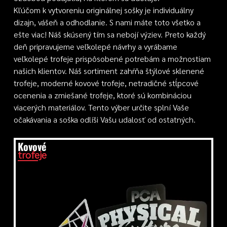
Kľúčom k vytvoreniu originálnej sošky je individuálny
dizajn, vášeň a odhodlanie. S nami máte toto všetko a
ešte viac! Náš skúsený tím sa nebojí výziev. Preto každý
deň pripravujeme veľkolepé návrhy a vyrábame
veľkolepé trofeje prispôsobené potrebám a možnostiam
našich klientov. Náš sortiment zahŕňa štýlové sklenené
trofeje, moderné kovové trofeje, netradičné stĺpcové
ocenenia a zmiešané trofeje, ktoré sú kombináciou
viacerých materiálov. Tento výber určite splní Vaše
očakávania a soška odlíši Vašu udalosť od ostatných.
Kovové
trofeje