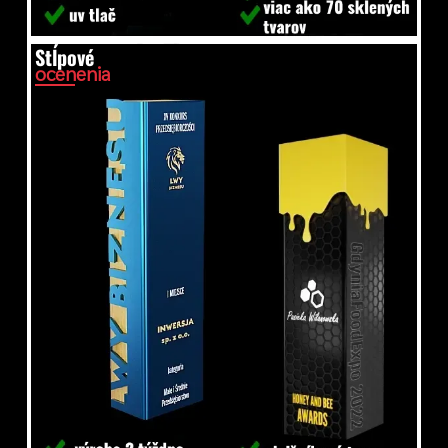
Stĺpové
ocenenia