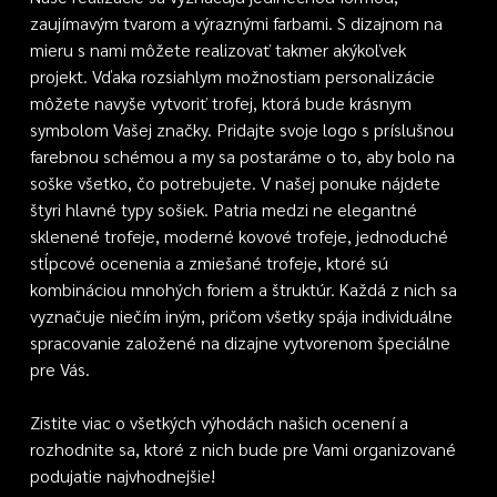
zaujímavým tvarom a výraznými farbami. S dizajnom na
mieru s nami môžete realizovať takmer akýkoľvek
projekt. Vďaka rozsiahlym možnostiam personalizácie
môžete navyše vytvoriť trofej, ktorá bude krásnym
symbolom Vašej značky. Pridajte svoje logo s príslušnou
farebnou schémou a my sa postaráme o to, aby bolo na
soške všetko, čo potrebujete. V našej ponuke nájdete
štyri hlavné typy sošiek. Patria medzi ne elegantné
sklenené trofeje, moderné kovové trofeje, jednoduché
stĺpcové ocenenia a zmiešané trofeje, ktoré sú
kombináciou mnohých foriem a štruktúr. Každá z nich sa
vyznačuje niečím iným, pričom všetky spája individuálne
spracovanie založené na dizajne vytvorenom špeciálne
pre Vás.
Zistite viac o všetkých výhodách našich ocenení a
rozhodnite sa, ktoré z nich bude pre Vami organizované
podujatie najvhodnejšie!