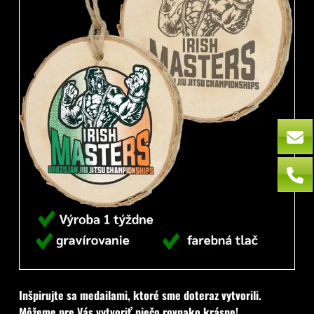
Inšpirujte sa medailami, ktoré sme doteraz vytvorili.
Môžeme pre Vás vytvoriť niečo rovnako krásne!