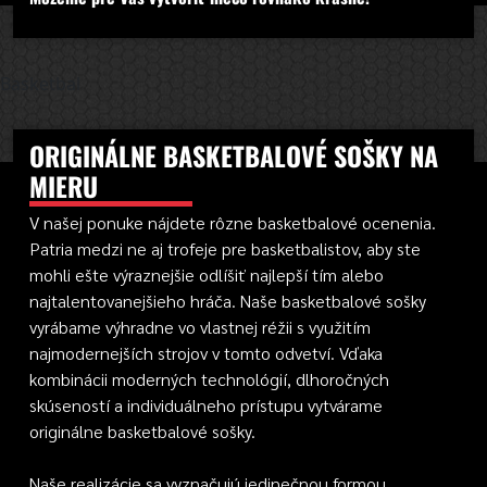
Basketbal
ORIGINÁLNE BASKETBALOVÉ SOŠKY NA
MIERU
V našej ponuke nájdete rôzne basketbalové ocenenia.
Patria medzi ne aj trofeje pre basketbalistov, aby ste
mohli ešte výraznejšie odlíšiť najlepší tím alebo
najtalentovanejšieho hráča. Naše basketbalové sošky
vyrábame výhradne vo vlastnej réžii s využitím
najmodernejších strojov v tomto odvetví. Vďaka
kombinácii moderných technológií, dlhoročných
skúseností a individuálneho prístupu vytvárame
originálne basketbalové sošky.
Naše realizácie sa vyznačujú jedinečnou formou,