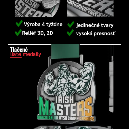
Tlačené
liate medaily