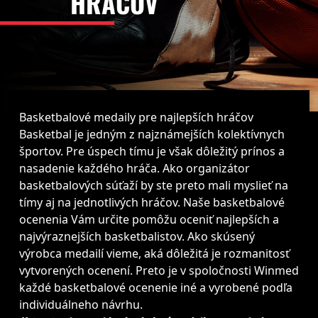
HRÁČOV
Basketbalové medaily pre najlepších hráčov
Basketbal je jedným z najznámejších kolektívnych
športov. Pre úspech tímu je však dôležitý prínos a
nasadenie každého hráča. Ako organizátor
basketbalových súťaží by ste preto mali myslieť na
tímy aj na jednotlivých hráčov. Naše basketbalové
ocenenia Vám určite pomôžu oceniť najlepších a
najvýraznejších basketbalistov. Ako skúsený
výrobca medailí vieme, aká dôležitá je rozmanitosť
vytvorených ocenení. Preto je v spoločnosti Winmed
každé basketbalové ocenenie iné a vyrobené podľa
individuálneho návrhu.