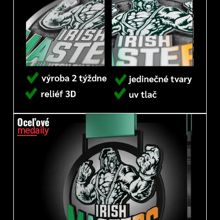
Oceľové
medaily