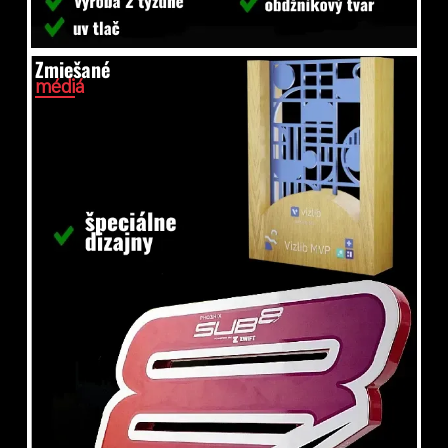
Zmiešané
médiá