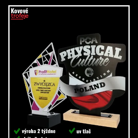
Kovové
trofeje