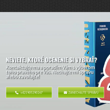
NEVIETE, KTORÉ OCENENIE SI VYBRAŤ?
Kontaktujte ma a poradím Vám s výberom
toho pravého pre Vás. Nechajte mi správu
alebo zavolajte!
+421905290267
ZANECHAJTE SPRÁVU