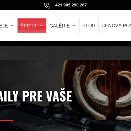
BEZPLATNÁ NABÍDKA
BLOG
CENOVÁ PO
EJE
ŠPORT
GALÉRIE
ILY PRE VAŠE