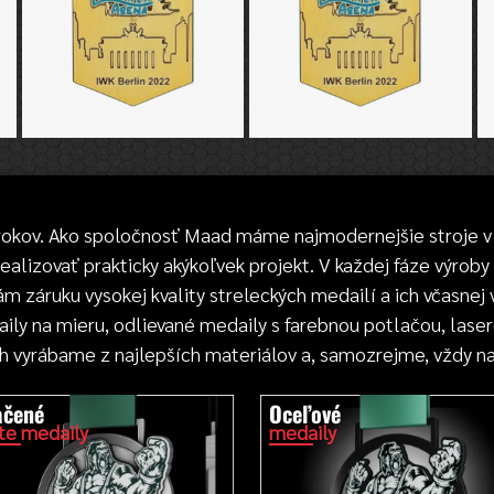
okov. Ako spoločnosť Maad máme najmodernejšie stroje v 
lizovať prakticky akýkoľvek projekt. V každej fáze výroby
 záruku vysokej kvality streleckých medailí a ich včasnej 
ily na mieru, odlievané medaily s farebnou potlačou, las
ch vyrábame z najlepších materiálov a, samozrejme, vždy na
ačené
Oceľové
ate medaily
medaily