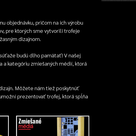
álnu objednávku, pričom na ich výrobu
 pre ktorých sme vytvorili trofeje
 úžasným dizajnom.
j súťaže budú dlho pamätať! V našej
a a kategóriu zmiešaných médií, ktorá
 dizajn. Môžete nám tiež poskytnúť
 umožní prezentovať trofej, ktorá spĺňa
Zmiešané
médiá