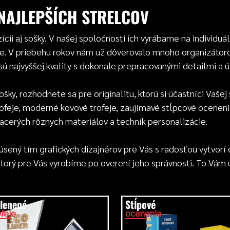
NAJLEPŠÍCH STRELCOV
ícii aj sošky. V našej spoločnosti ich vyrábame na individu
 V priebehu rokov nám už dôverovalo mnoho organizátorov,
y sú najvyššej kvality s dokonale prepracovanými detailmi a
šky, rozhodnete sa pre originalitu, ktorú si účastníci Vaše
feje, moderné kovové trofeje, zaujímavé stĺpcové oceneni
acerých rôznych materiálov a techník personalizácie.
ený tím grafických dizajnérov pre Vás s radosťou vytvorí
, ktorý pre Vás vyrobíme po overení jeho správnosti. To Vám
lenené
Stĺpové
ofeje
ocenenia