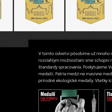
V tomto odvetví pôsobíme už mnoho r
rozsiahlym možnostiam sme schopní rea
štandardy spracovania. Poskytujeme Vám
medailí. Patria medzi ne masívne meda
prírodné ekologické medaily. Všetky i
Medailí
Tl
na mieru
li