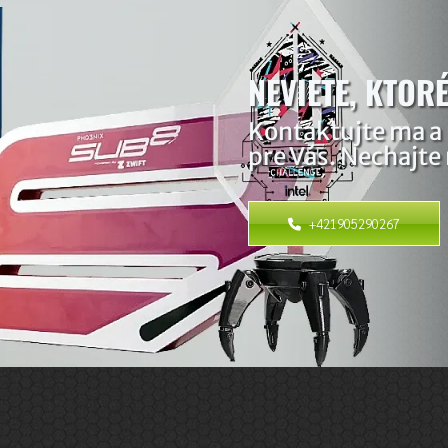
NEVIETE, KTOR
Kontaktujte ma a
pre Vás. Nechajte 
+421905290267