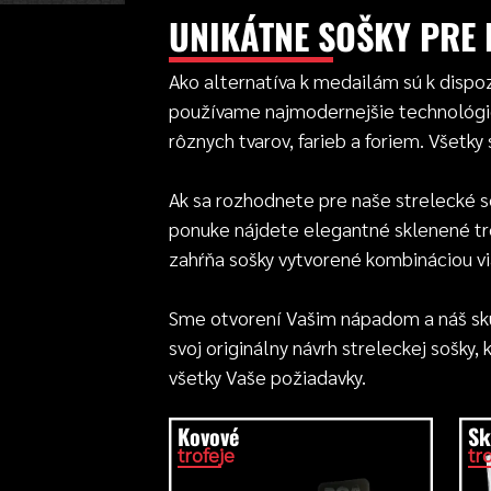
UNIKÁTNE SOŠKY PRE 
Ako alternatíva k medailám sú k dispoz
používame najmodernejšie technológie.
rôznych tvarov, farieb a foriem. Všetk
Ak sa rozhodnete pre naše strelecké so
ponuke nájdete elegantné sklenené tro
zahŕňa sošky vytvorené kombináciou vi
Sme otvorení Vašim nápadom a náš skús
svoj originálny návrh streleckej sošky
všetky Vaše požiadavky.
Kovové
Sk
trofeje
tr