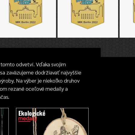
tomto odvetví. Vďaka svojim
 sa zaväzujeme dodržiavať najvyššie
výroby. Na výber je niekoľko druhov
erom rezané oceľové medaily a
čas.
Ekologické
medaily