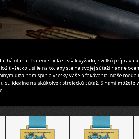
oduchá úloha. Trafenie cieľa si však vyžaduje veľkú prípravu 
ožiť všetko úsilie na to, aby ste na svojej súťaži riadne ocen
álnym dizajnom splnia všetky Vaše očakávania. Naše medail
u sú ideálne na akúkoľvek streleckú súťaž. S nami môžete v
e.