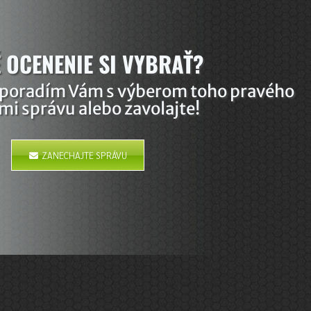
É OCENENIE SI VYBRAŤ?
 poradím Vám s výberom toho pravého
mi správu alebo zavolajte!
ZANECHAJTE SPRÁVU