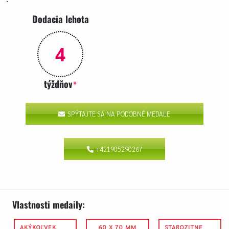
Dodacia lehota
4
týždňov
*
SPÝTAJTE SA NA PODOBNÉ MEDALE
+421905290267
Vlastnosti medaily:
AKÝKOĽVEK
60 X 70 MM
STAROZITNE