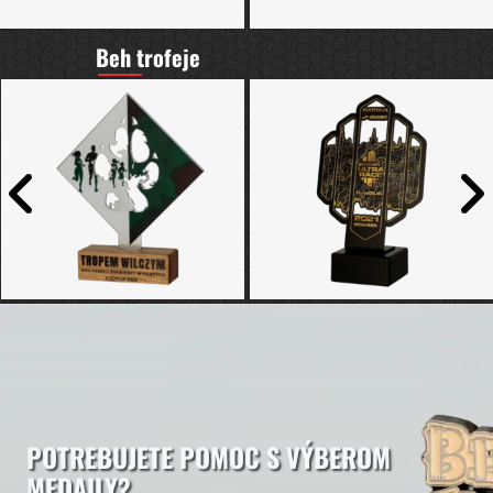
Beh trofeje
POTREBUJETE POMOC S VÝBEROM
MEDAILY?