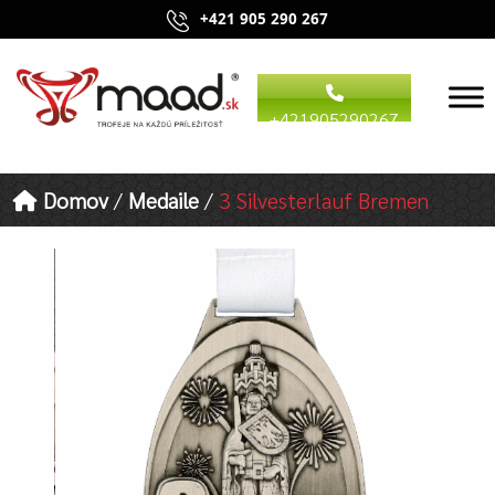
+421 905 290 267
+421905290267
Domov
/
Medaile
/
3 Silvesterlauf Bremen