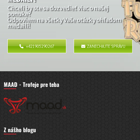
Chceli by ste sa dozvedieť viac o našej
ponuke?
Odpoviem na všetky Vaše otázky ohľadom
medailí!
+421905290267
ZANECHAJTE SPRÁVU
MAAD - Trofeje pre teba
Z nášho blogu