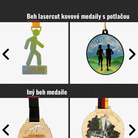
Beh lasercut kovové medaily s potlačou
Iný beh medaile