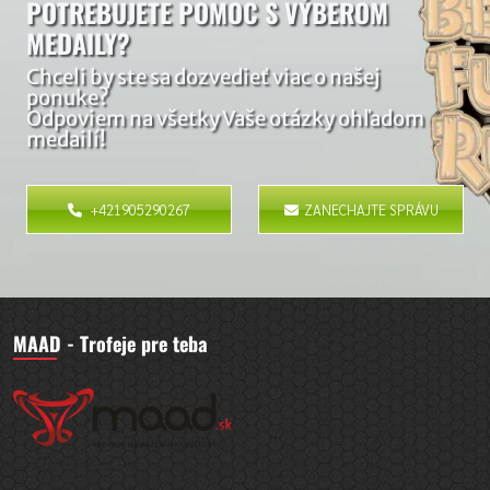
POTREBUJETE POMOC S VÝBEROM
MEDAILY?
Chceli by ste sa dozvedieť viac o našej
ponuke?
Odpoviem na všetky Vaše otázky ohľadom
medailí!
+421905290267
ZANECHAJTE SPRÁVU
MAAD - Trofeje pre teba