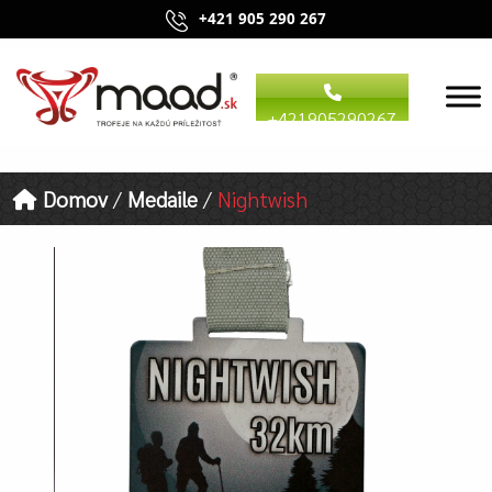
+421 905 290 267
+421905290267
Domov
/
Medaile
/
Nightwish