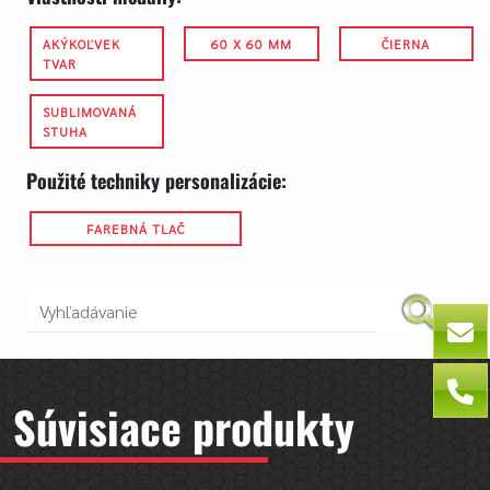
AKÝKOĽVEK
60 X 60 MM
ČIERNA
TVAR
SUBLIMOVANÁ
STUHA
Použité techniky personalizácie:
FAREBNÁ TLAČ
Súvisiace produkty