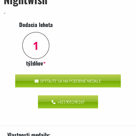
-
Dodacia lehota
1
týždňov
*
SPÝTAJTE SA NA PODOBNÉ MEDALE
+421905290267
Vlastnosti medaily: