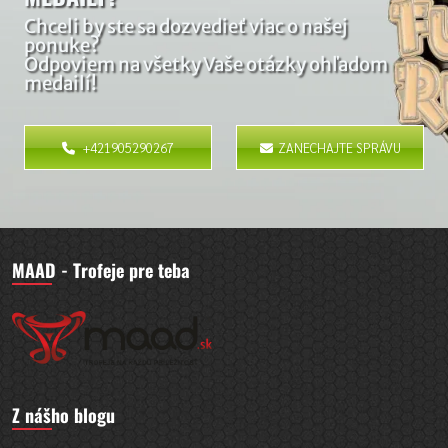
Chceli by ste sa dozvedieť viac o našej
ponuke?
Odpoviem na všetky Vaše otázky ohľadom
medailí!
+421905290267
ZANECHAJTE SPRÁVU
MAAD - Trofeje pre teba
Z nášho blogu