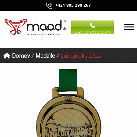
+421 905 290 267
+421905290267
Domov
/
Medaile
/
Luitejooks 2022