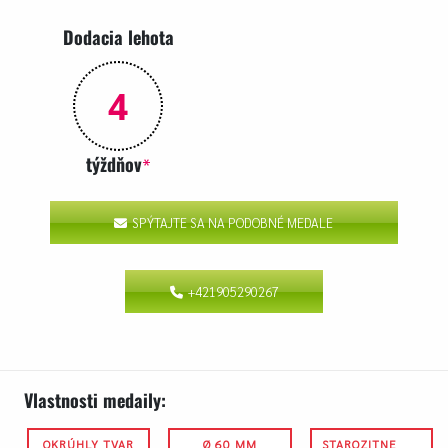
Dodacia lehota
4
týždňov
*
SPÝTAJTE SA NA PODOBNÉ MEDALE
+421905290267
Vlastnosti medaily:
OKRÚHLY TVAR
Ø 60 MM
STAROZITNE