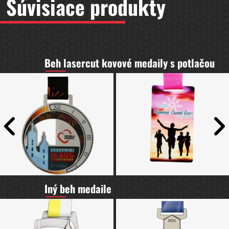
Súvisiace produkty
Beh lasercut kovové medaily s potlačou
Iný beh medaile