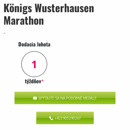
Königs Wusterhausen
Marathon
-
Dodacia lehota
1
týždňov
*
SPÝTAJTE SA NA PODOBNÉ MEDALE
+421905290267