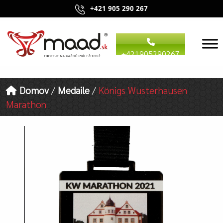
+421 905 290 267
+421905290267
Domov
/
Medaile
/
Königs Wusterhausen
Marathon