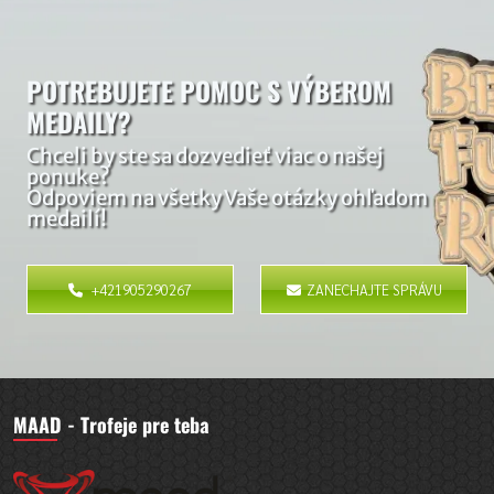
POTREBUJETE POMOC S VÝBEROM
MEDAILY?
Chceli by ste sa dozvedieť viac o našej
ponuke?
Odpoviem na všetky Vaše otázky ohľadom
medailí!
+421905290267
ZANECHAJTE SPRÁVU
MAAD - Trofeje pre teba