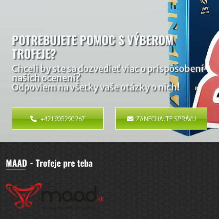
POTREBUJETE POMOC S VÝBEROM
TROFEJE?
Chceli by ste sa dozvedieť viac o prispôsobení
našich ocenení?
Odpoviem na všetky vaše otázky o nich!
+421905290267
ZANECHAJTE SPRÁVU
MAAD - Trofeje pre teba