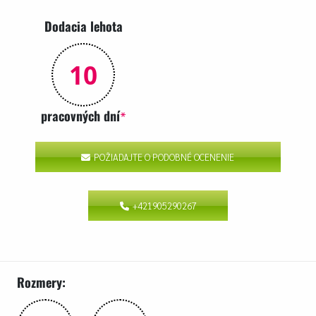
Dodacia lehota
10
pracovných dní
*
POŽIADAJTE O PODOBNÉ OCENENIE
+421905290267
Rozmery: