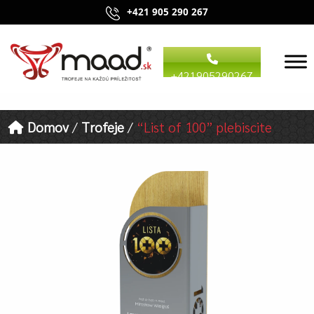
+421 905 290 267
+421905290267
Domov
/
Trofeje
/
“List of 100” plebiscite