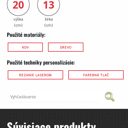
20
13
výška
šírka
(cm)
(cm)
Použité materiály:
KOV
DREVO
Použité techniky personalizácie:
REZANIE LASEROM
FAREBNÁ TLAČ
Súvisiace produkty