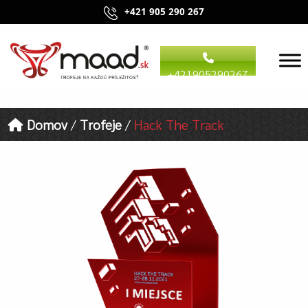
BEZPLATNÁ NABÍDKA
+421905290267
Domov
/
Trofeje
/
Hack The Track