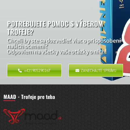
POTREBUJETE POMOC S VÝBEROM
TROFEJE?
Chceli by ste sa dozvedieť viac o prispôsobení
našich ocenení?
Odpoviem na všetky vaše otázky o nich!
+421905290267
ZANECHAJTE SPRÁVU
MAAD - Trofeje pre teba