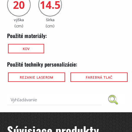
20
14.5
výška
šírka
(cm)
(cm)
Použité materiály:
KOV
Použité techniky personalizácie:
REZANIE LASEROM
FAREBNÁ TLAČ
Súvisiace produkty