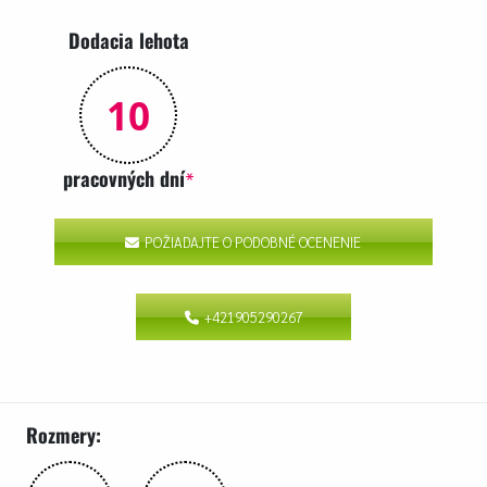
Dodacia lehota
10
pracovných dní
*
POŽIADAJTE O PODOBNÉ OCENENIE
+421905290267
Rozmery: