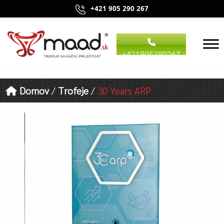
+421 905 290 267
+421905290267
Domov
/
Trofeje
/
30 Years ARP