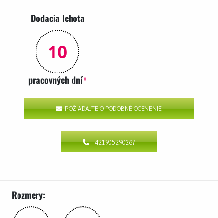
Dodacia lehota
10
pracovných dní
*
POŽIADAJTE O PODOBNÉ OCENENIE
+421905290267
Rozmery: