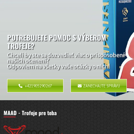
POTREBUJETE POMOC S VÝBEROM
TROFEJE?
Chceli by ste sa dozvedieť viac o prispôsobení
našich ocenení?
Odpoviem na všetky vaše otázky o nich!
+421905290267
ZANECHAJTE SPRÁVU
MAAD - Trofeje pre teba