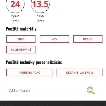
24
13.5
výška
šírka
(cm)
(cm)
Použité materiály:
SKLO
KOV
DREVO
KOMBINOVANÉ
Použité techniky personalizácie:
FAREBNÁ TLAČ
REZANIE LASEROM