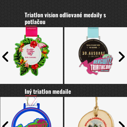
Triatlon vision odlievané medaily s
potlačou
Iný triatlon medaile