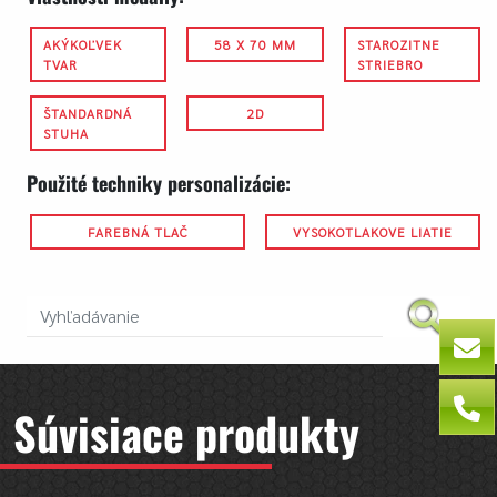
AKÝKOĽVEK
58 X 70 MM
STAROZITNE
TVAR
STRIEBRO
ŠTANDARDNÁ
2D
STUHA
Použité techniky personalizácie:
FAREBNÁ TLAČ
VYSOKOTLAKOVE LIATIE
Súvisiace produkty