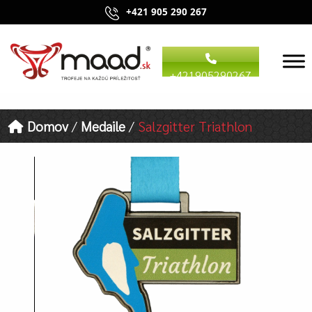
+421 905 290 267
+421905290267
Domov
/
Medaile
/
Salzgitter Triathlon