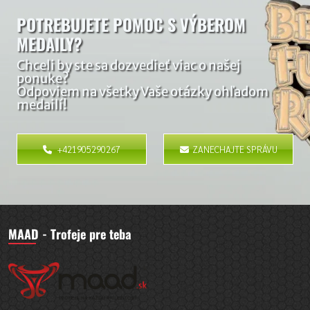
POTREBUJETE POMOC S VÝBEROM
MEDAILY?
Chceli by ste sa dozvedieť viac o našej
ponuke?
Odpoviem na všetky Vaše otázky ohľadom
medailí!
+421905290267
ZANECHAJTE SPRÁVU
MAAD - Trofeje pre teba