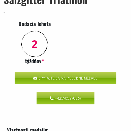
-
Dodacia lehota
2
týždňov
*
SPÝTAJTE SA NA PODOBNÉ MEDALE
+421905290267
Vlastnosti medaily: