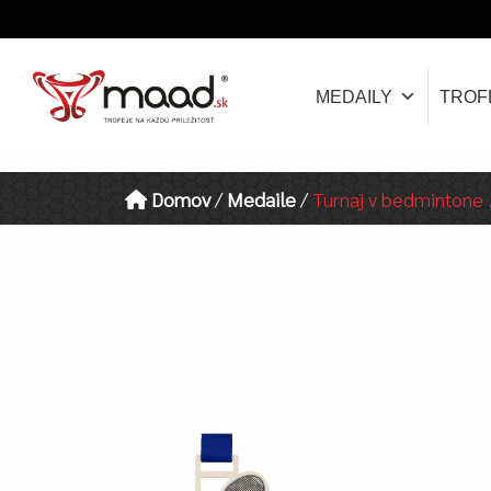
MEDAILY
TROF
Domov
/
Medaile
/
Turnaj v bedmintone 