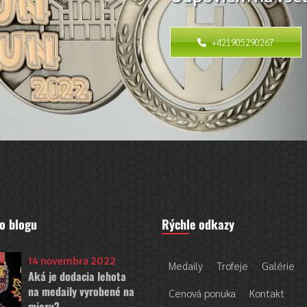
+421905290267
o blogu
Rýchle odkazy
14 novembra 2022
Medaily
Trofeje
Galérie
Aká je dodacia lehota
na medaily vyrobené na
Cenová ponuka
Kontakt
mieru?