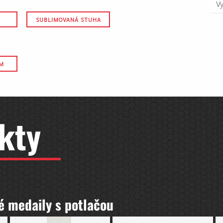
SUBLIMOVANÁ STUHA
OM
kty
é medaily s potlačou