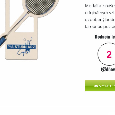
Medaila z našej
originálnym vz
ozdobený bedmi
farebnou potla
Dodacia l
2
týždňo
SPÝTAJTE