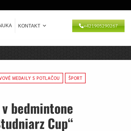
+421905290267
NUKA
KONTAKT
VOVÉ MEDAILY S POTLAČOU
ŠPORT
 v bedmintone
tudniarz Cup“