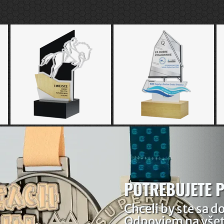
POTREBUJETE 
Chceli by ste sa d
Odpoviem na všet