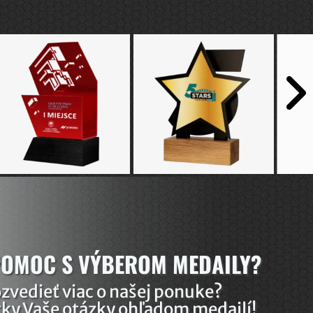
POMOC S VÝBEROM MEDAILY?
ozvedieť viac o našej ponuke?
ky Vaše otázky ohľadom medailí!