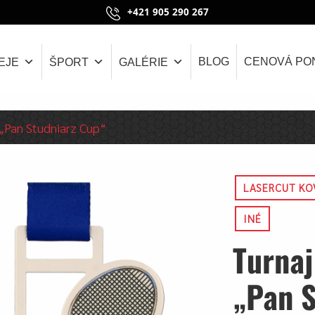
+421 905 290 267
BLOG
CENOVÁ PO
EJE
ŠPORT
GALÉRIE
„Pan Studniarz Cup“
LASERCUT KO
INÉ
Turnaj
„Pan S