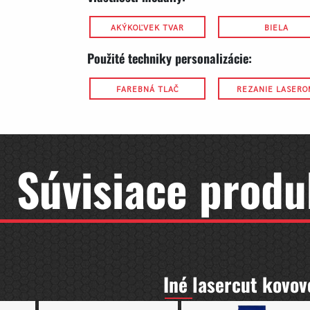
AKÝKOĽVEK TVAR
BIELA
Použité techniky personalizácie:
FAREBNÁ TLAČ
REZANIE LASER
Súvisiace produ
Iné lasercut kovov