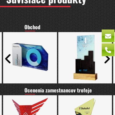
Obchod
Ocenenia zamestnancov trofeje