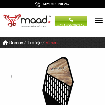
+421 905 290 267
+421905290267
Domov
/
Trofeje
/
Vimana