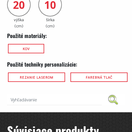
20
10
výška
šírka
(cm)
(cm)
Použité materiály:
KOV
Použité techniky personalizácie:
REZANIE LASEROM
FAREBNÁ TLAČ
Súvisiace produkty