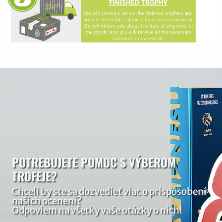
POTREBUJETE POMOC S VÝBEROM
TROFEJE?
Chceli by ste sa dozvedieť viac o prispôsobení
našich ocenení?
Odpoviem na všetky vaše otázky o nich!