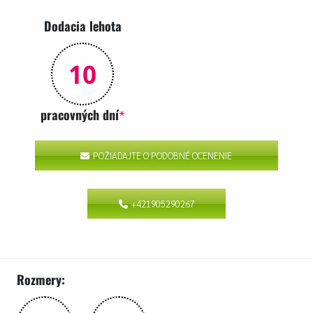
Dodacia lehota
10
pracovných dní
*
POŽIADAJTE O PODOBNÉ OCENENIE
+421905290267
Rozmery: