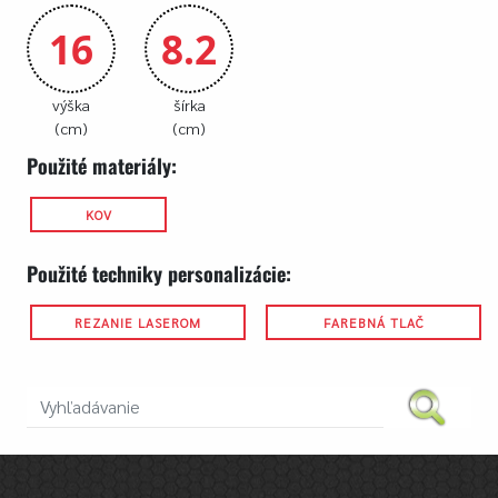
16
8.2
výška
šírka
(cm)
(cm)
Použité materiály:
KOV
Použité techniky personalizácie:
REZANIE LASEROM
FAREBNÁ TLAČ