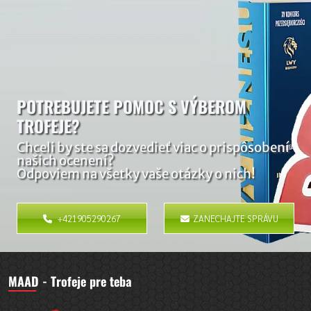
POTREBUJETE POMOC S VÝBEROM
TROFEJE?
Chceli by ste sa dozvedieť viac o prispôsobení
našich ocenení?
Odpoviem na všetky vaše otázky o nich!
+421905290267
ZANECHAJTE SPRÁVU
MAAD - Trofeje pre teba