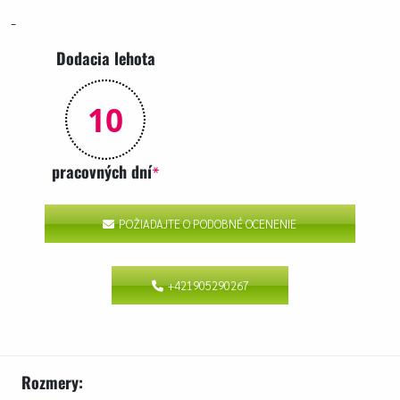
-
Dodacia lehota
10
pracovných dní
*
POŽIADAJTE O PODOBNÉ OCENENIE
+421905290267
Rozmery: